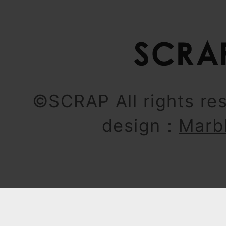
©SCRAP All rights re
design：
Marb