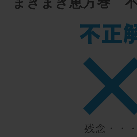
まきまき恵方巻 
残念・・