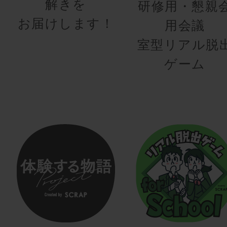
解きを
研修用・懇親
お届けします！
用会議
室型リアル脱
ゲーム