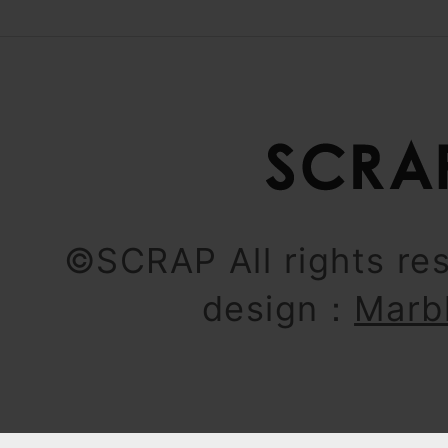
©SCRAP All rights re
design：
Marb