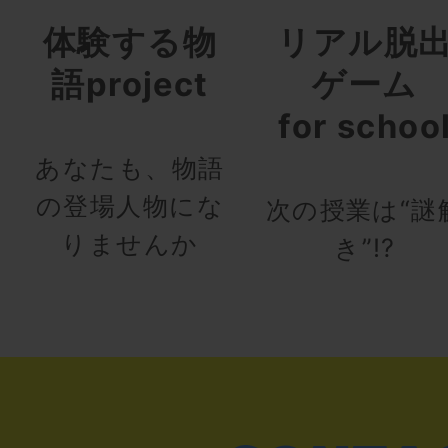
体験する物
リアル脱
語project
ゲーム
for schoo
あなたも、物語
の登場人物にな
次の授業は“謎
りませんか
き”!?