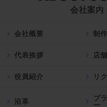
会社案内
会社概要
制
代表挨拶
店
役員紹介
リ
プ
沿革
ー