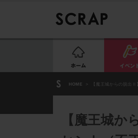
ホーム
HOME
>
【魔王城からの脱出Ⅱ
【魔王城か