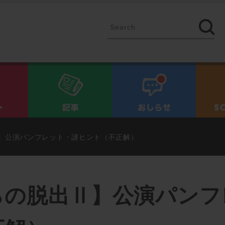
イベント
記事
お知ら
】公演パンフレット・謎ヒント（不正解）
らの脱出Ⅱ】公演パンフ