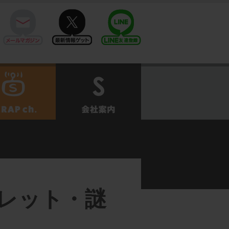
mail
twitter
Line@
せ
SCRAPch.
会社案内
レット・謎