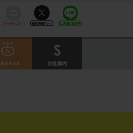
mail
twitter
Line@
せ
SCRAPch.
会社案内