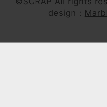
©SCRAP All rights re
design：
Marb