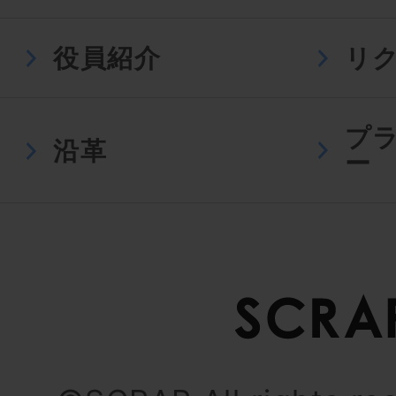
役員紹介
リ
プ
沿革
ー