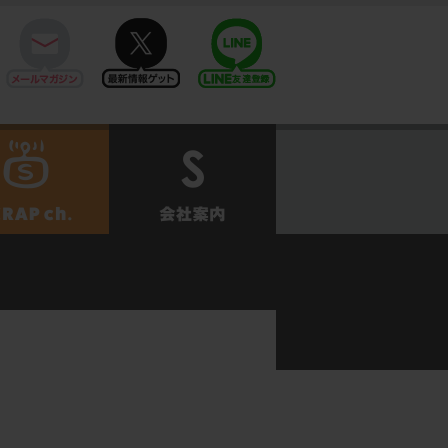
mail
twitter
Line@
せ
SCRAPch.
会社案内