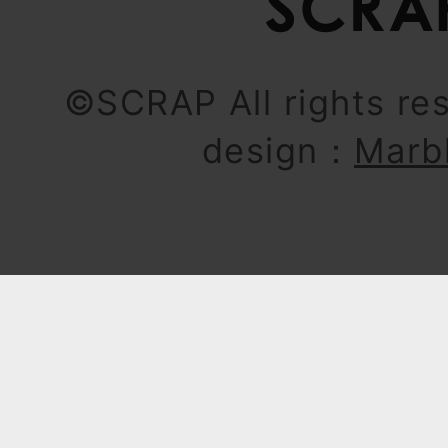
©SCRAP All rights re
design：
Marb