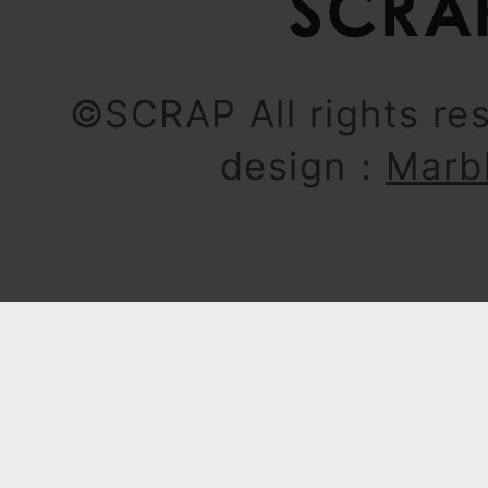
©SCRAP All rights re
design：
Marb