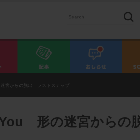
イベント
記事
お知ら
ou 形の迷宮からの脱出 ラストステップ
 for You 形の迷宮か