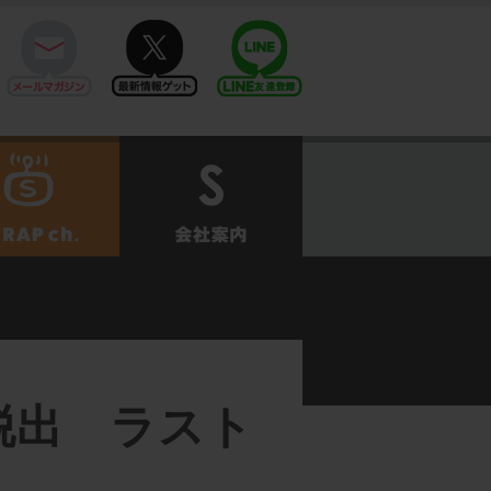
mail
twitter
Line@
せ
SCRAPch.
会社案内
らの脱出 ラスト