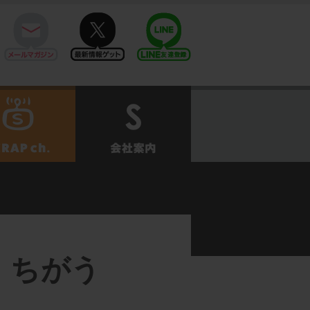
mail
twitter
Line@
せ
SCRAPch.
会社案内
。 ちがう