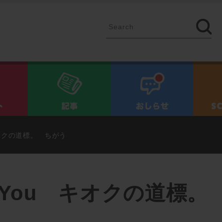
イベント
記事
お知ら
u キオクの道標。 ちがう
 for You キオクの道標