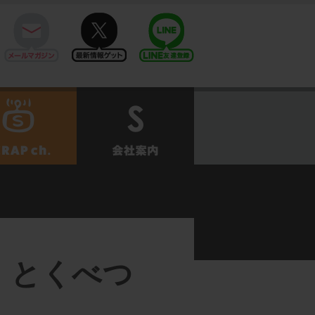
mail
twitter
Line@
せ
SCRAPch.
会社案内
。 とくべつ