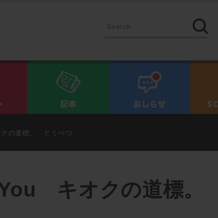
イベント
記事
お知ら
u キオクの道標。 とくべつ
 for You キオクの道標