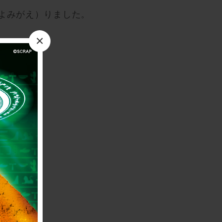
よみがえ）りました。
×