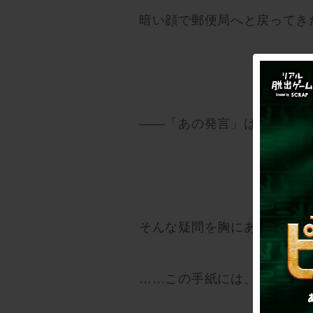
暗い顔で郵便局へと戻ってき
――「あの発言」は一体どう
そんな疑問を胸にあなたは、
……この手紙には、何か隠さ