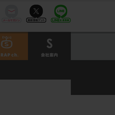
mail
twitter
Line@
せ
SCRAPch.
会社案内