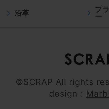
プ
沿革
ー
©SCRAP All rights re
design：
Marb