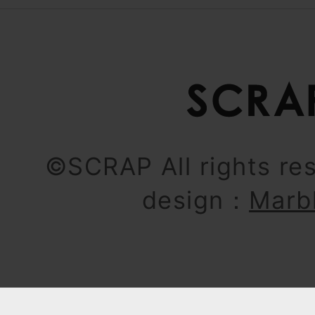
©SCRAP All rights re
design：
Marb