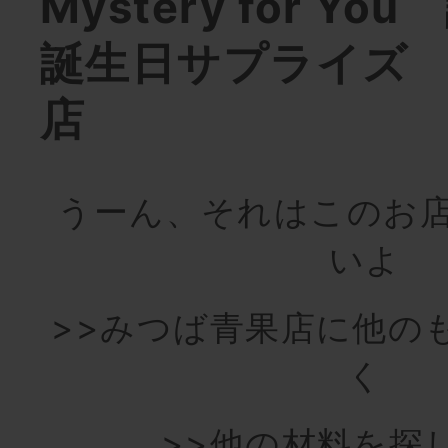
Mystery for Y
誕生日サプライズ
店
うーん、それはこのお
いよ
>>みつば青果店に他の
く
>>他の材料を探