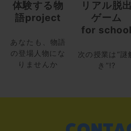
体験する物
リアル脱
語project
ゲーム
for schoo
あなたも、物語
の登場人物にな
次の授業は“謎
りませんか
き”!?