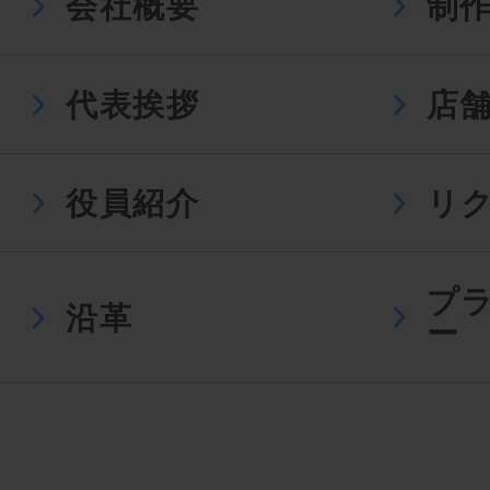
会社概要
制
代表挨拶
店
役員紹介
リ
プ
沿革
ー