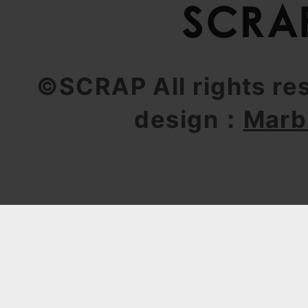
©SCRAP All rights re
design：
Marb