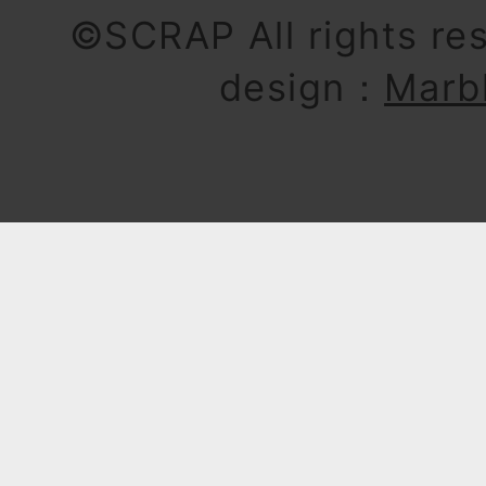
©SCRAP All rights re
design：
Marb