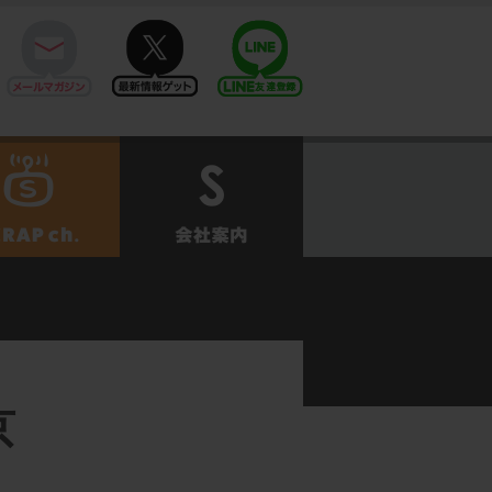
mail
twitter
Line@
せ
SCRAPch.
会社案内
京