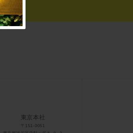
東京本社
〒151-0051
東京都渋谷区千駄ヶ谷５-８-２