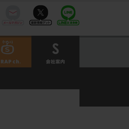
mail
twitter
Line@
せ
SCRAPch.
会社案内