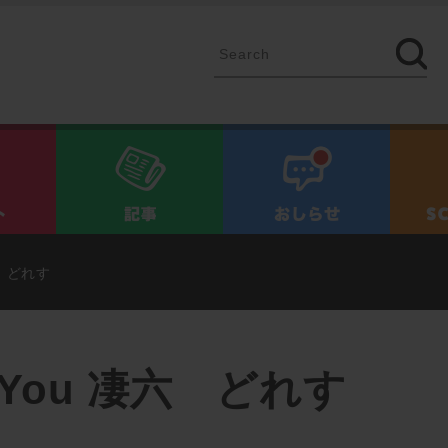
イベント
記事
お知ら
凄六 どれす
or You 凄六 どれす