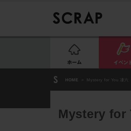
ホーム
HOME
>
Mystery for You 
Mystery f