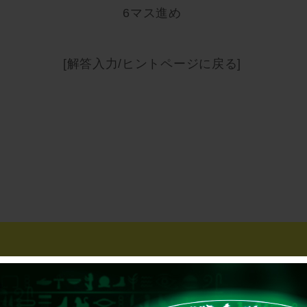
6マス進め
[解答入力/ヒントページに戻る]