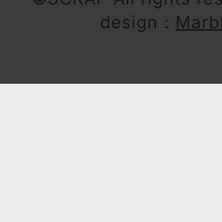
design：
Marb