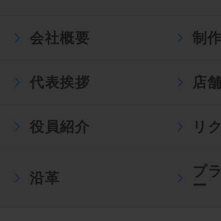
会社概要
制
代表挨拶
店
役員紹介
リ
プ
沿革
ー