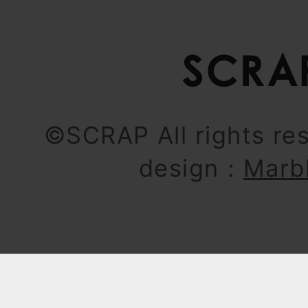
©SCRAP All rights re
design：
Marb