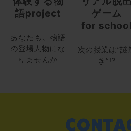
体験する物
リアル脱
語project
ゲーム
for schoo
あなたも、物語
の登場人物にな
次の授業は“謎
りませんか
き”!?