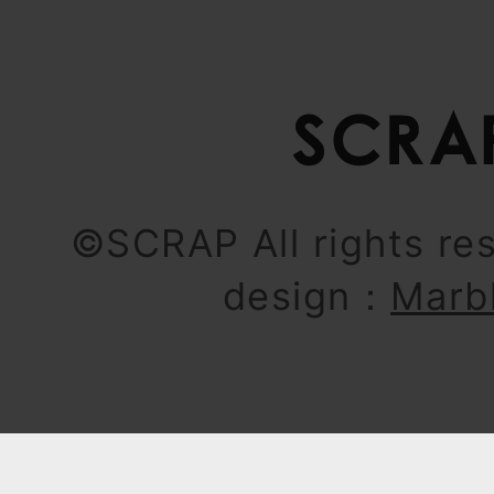
©SCRAP All rights re
design：
Marb