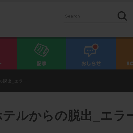
イベント
記事
お知ら
の脱出_エラー
ホテルからの脱出_エラ