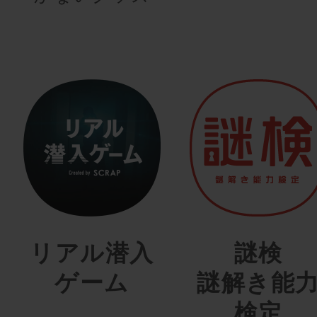
リアル潜入
謎検
ゲーム
謎解き能
検定