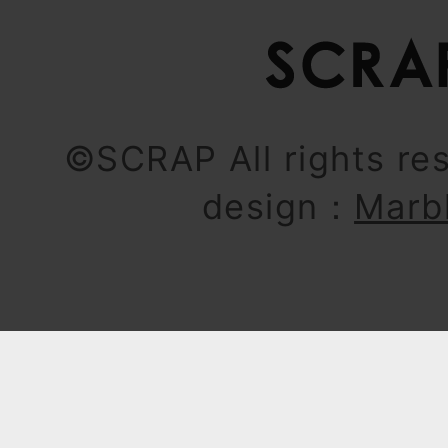
©SCRAP All rights re
design：
Marb