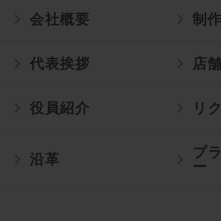
会社概要
制
代表挨拶
店
役員紹介
リ
プ
沿革
ー