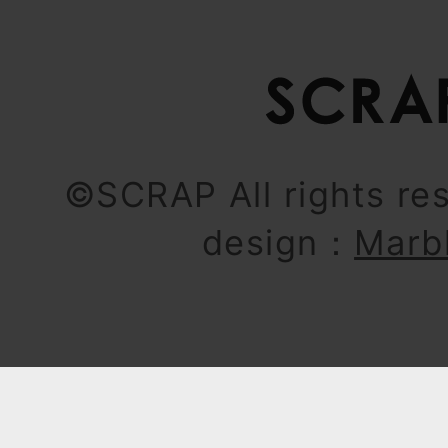
©SCRAP All rights re
design：
Marb