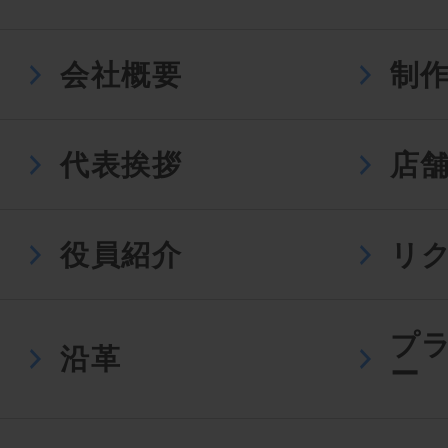
会社概要
制
代表挨拶
店
役員紹介
リ
プ
沿革
ー