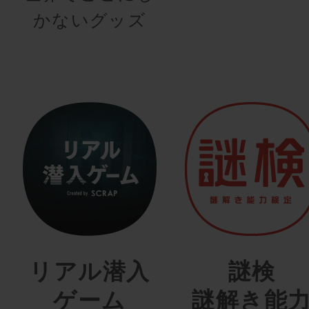
かないグッズ
リアル潜入
謎検
ゲーム
謎解き能