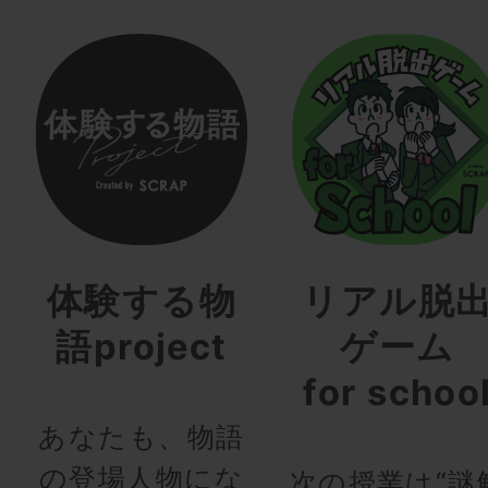
体験する物
リアル脱
語project
ゲーム
for schoo
あなたも、物語
の登場人物にな
次の授業は“謎