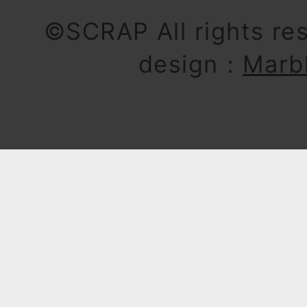
©SCRAP All rights re
design：
Marb