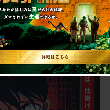
7月29日(土) 10:00~
コナン 全国ツアー新作 「ロンドン警視庁からの
開催中！
onan2017/