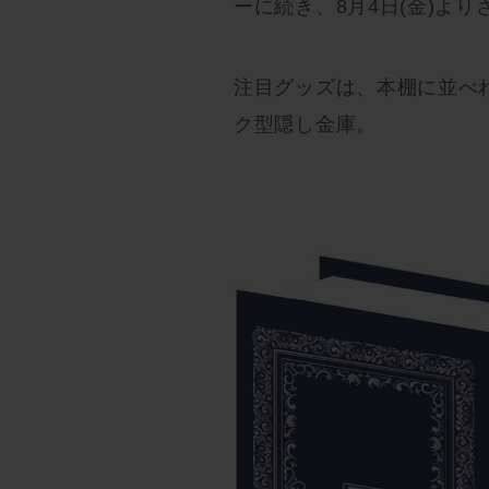
ーに続き、8月4日(金)よ
注目グッズは、本棚に並べれ
ク型隠し金庫。