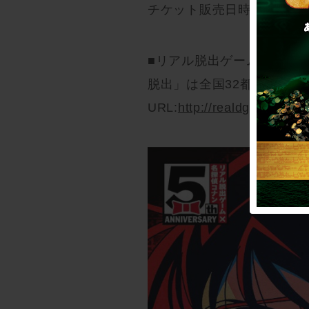
チケット販売日時（一般発売）：
■リアル脱出ゲーム×名探偵
脱出」は全国32都市で順次
URL:
http://realdgame.jp/c