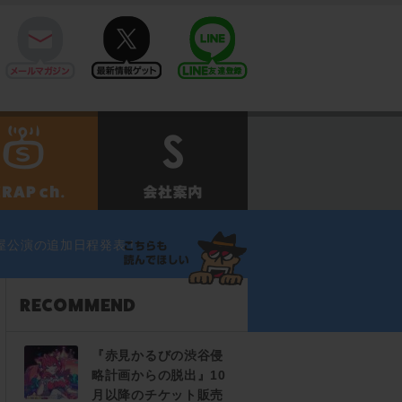
mail
twitter
Line@
せ
SCRAPch.
会社案内
屋公演の追加日程発表！
『赤見かるびの渋谷侵
略計画からの脱出』10
月以降のチケット販売