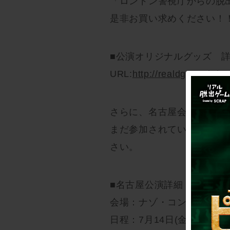
「ロンドン警視庁からの脱
是非お買い求めください！
■公演オリジナルグッズ 
URL:
http://realdgame.jp/c
さらに、名古屋会場の追加
まだ参加されていない方は
さい。
■名古屋公演詳細
会場：ナゾ・コンプレック
日程：7月14日(金) 〜
8月2