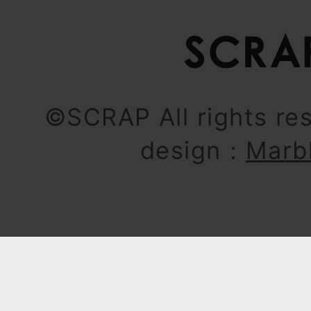
©SCRAP All rights re
design：
Marb