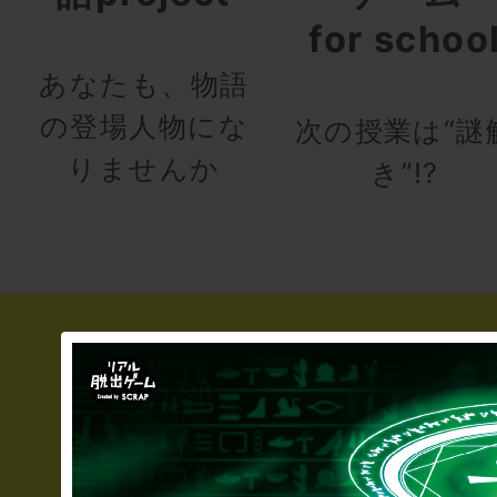
for schoo
あなたも、物語
の登場人物にな
次の授業は“謎
りませんか
き”!?