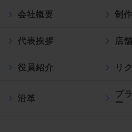
会社概要
制
代表挨拶
店
役員紹介
リ
プ
沿革
ー