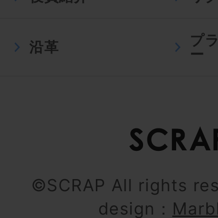
プ
沿革
ー
©SCRAP All rights re
design：
Marb