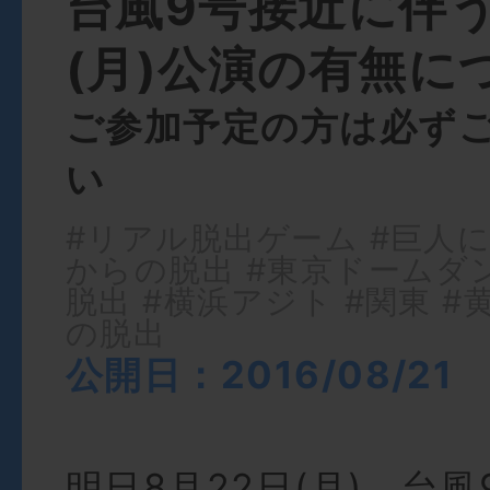
台風9号接近に伴う
(月)公演の有無に
ご参加予定の方は必ず
い
#リアル脱出ゲーム
#巨人
からの脱出
#東京ドームダ
脱出
#横浜アジト
#関東
#
の脱出
公開日：2016/08/21
明日8月22日(月)、台