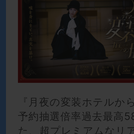
『月夜の変装ホテルか
予約抽選倍率過去最高5
た、超プレミアムなリ