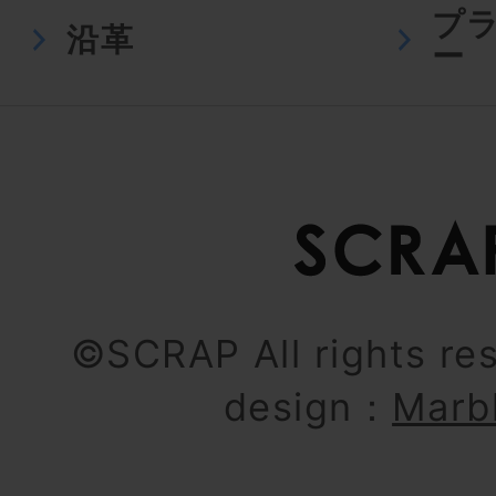
プ
沿革
ー
©SCRAP All rights re
design：
Marb