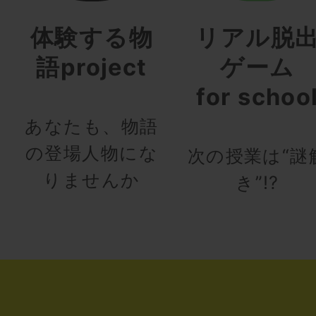
体験する物
リアル脱
語project
ゲーム
for schoo
あなたも、物語
の登場人物にな
次の授業は“謎
りませんか
き”!?