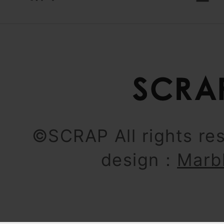
ー
©SCRAP All rights re
design：
Marb