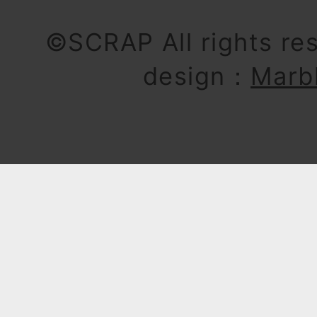
©SCRAP All rights re
design：
Marb