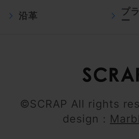
プ
沿革
ー
©SCRAP All rights re
design：
Marb