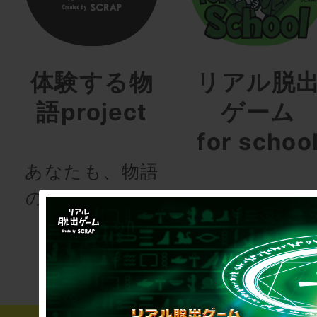
体験する物
リアル脱
語project
ゲーム
for schoo
あなたも、物語
の登場人物にな
次の授業は“謎
りませんか
き”!?