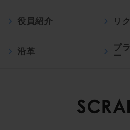
役員紹介
リ
プ
沿革
ー