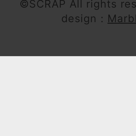
©SCRAP All rights re
design：
Marb