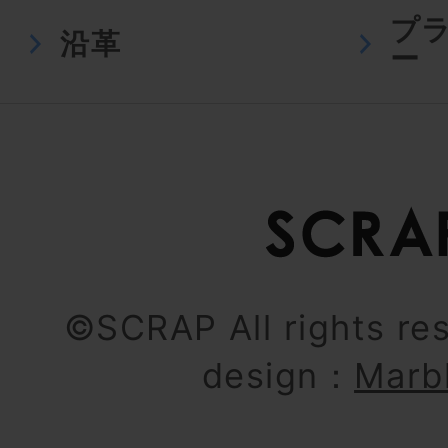
プ
沿革
ー
©SCRAP All rights re
design：
Marb