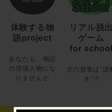
体験する物
リアル脱
語project
ゲーム
for schoo
あなたも、物語
の登場人物にな
次の授業は“謎
りませんか
き”!?