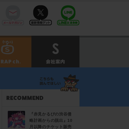
mail
twitter
Line@
せ
SCRAPch.
会社案内
『赤見かるびの渋谷侵
略計画からの脱出』10
月以降のチケット販売