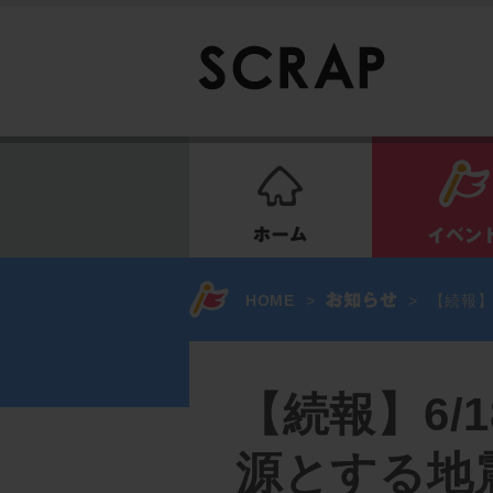
ホーム
HOME
>
>
【続報】
【続報】6/
源とする地