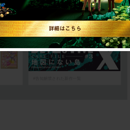
リキュ
【2026年7月】告知解
リ…
禁された新作一…
RAP
2026.07.31
SCRAP
#告知解禁された新作一覧