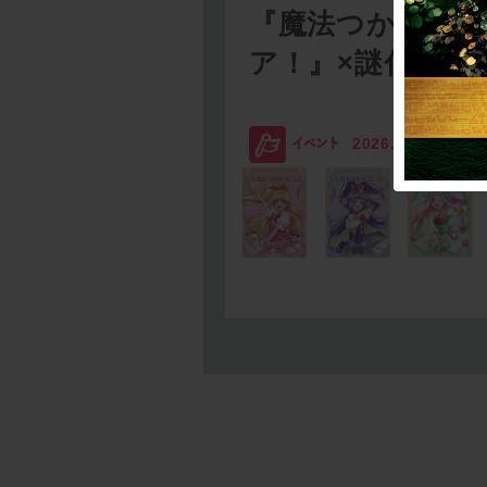
『魔法つかいプ
ア！』×謎付きク
2026.08.03
SC