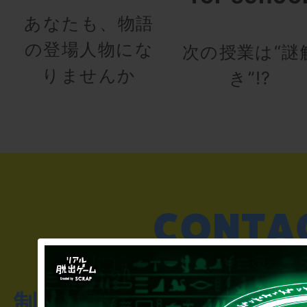
あなたも、物語
の登場人物にな
次の授業は“謎
りませんか
き”!?
制作のご相談・コラボレ