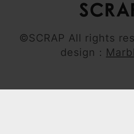
©SCRAP All rights re
design：
Marb