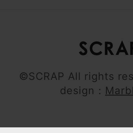
©SCRAP All rights re
design：
Marb