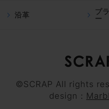
プ
沿革
ー
©SCRAP All rights re
design：
Marb