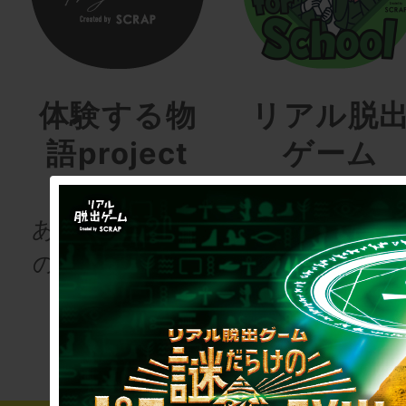
体験する物
リアル脱
語project
ゲーム
for schoo
あなたも、物語
の登場人物にな
次の授業は“謎
りませんか
き”!?