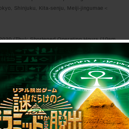
kyo, Shinjuku, Kita-senju, Meiji-jingumae＜
2020 (Thu): Shortened Operating Hours (10am
 remain the same at 7:40am – 8pm on 30 Dec
ue) & 3 Jan 2020 (Fri).
tanding.
 Official Website: