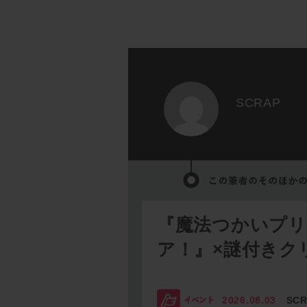
SCRAP
『魔法つかいプ
ア！』×謎付きク
2026.08.03
SC