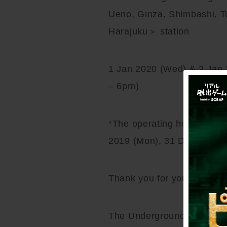
Ueno, Ginza, Shimbashi, To
Harajuku＞ station
1 Jan 2020 (Wed) & 2 Jan 
– 6pm)
*The operating hours will
2019 (Mon), 31 Dec 2019 (T
Thank you for your unders
The Underground Mysteries