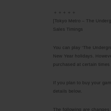
＋＋＋＋＋
[Tokyo Metro – The Under
Sales Timings
You can play ‘The Undergr
New Year holidays. Howeve
purchased at certain times
If you plan to buy your gam
details below.
The following are changes t