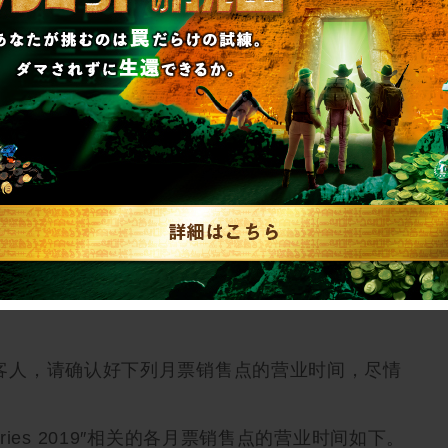
azo/6/en/
Mysteries 2019】关于新年期间购买解谜套件时间段的
 Mysteries 2019″在新年期间也能够让客人享受与平常
周三)，1月2日(周四)，有一部分解谜套件可购入
客人，请确认好下列月票销售点的营业时间，尽情
Mysteries 2019″相关的各月票销售点的营业时间如下。