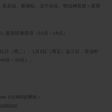
、东京站、新宿站、北千住站、明治神宫前＜原宿
四）提前结束营业（10点～18点）
、31日（周二）、1月3日（周五）这三日，营业时
40分～20点）。
teries 2019特设网站＞
azo/6/cn/