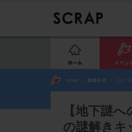
ホーム
HOME
>
>
【地下謎
【地下謎への
の謎解きキ