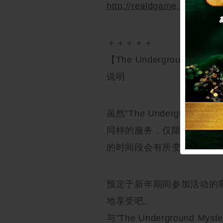
http://realdgame.jp/chikan
＋＋＋＋＋
【The Underground 
说明
虽然”The Underground
同样的服务，仅限于1月1日(
的时间段会有所变更。
预定于新年期间参加活动的
地享受吧。
与”The Underground 