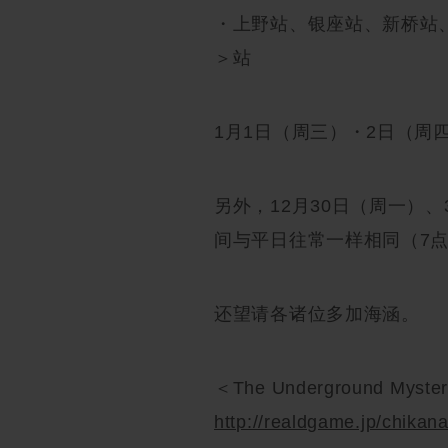
・上野站、银座站、新桥站
＞站
1月1日（周三）・2日（周
另外，12月30日（周一）
间与平日往常一样相同（7点
还望请各诸位多加海涵。
＜The Underground Mys
http://realdgame.jp/chikan