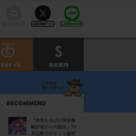
mail
twitter
Line@
せ
SCRAPch.
会社案内
『赤見かるびの渋谷侵
略計画からの脱出』10
月以降のチケット販売