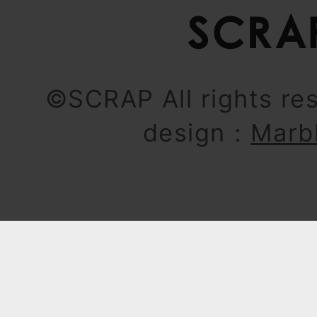
©SCRAP All rights re
design：
Marb