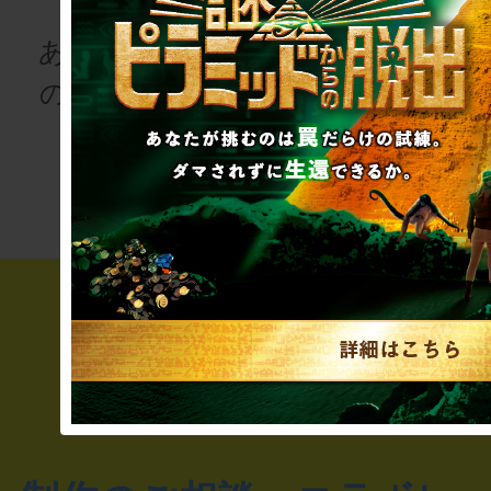
for schoo
あなたも、物語
の登場人物にな
次の授業は“謎
りませんか
き”!?