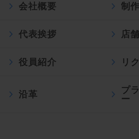
会社概要
制
代表挨拶
店
役員紹介
リ
プ
沿革
ー