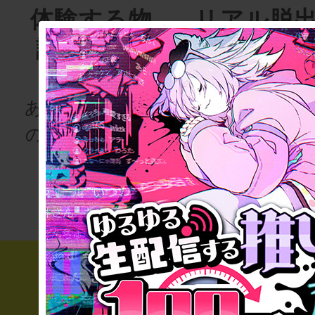
体験する物
リアル脱
語project
ゲーム
for schoo
あなたも、物語
の登場人物にな
次の授業は“謎
りませんか
き”!?