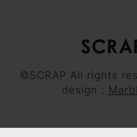
©SCRAP All rights re
design：
Marb