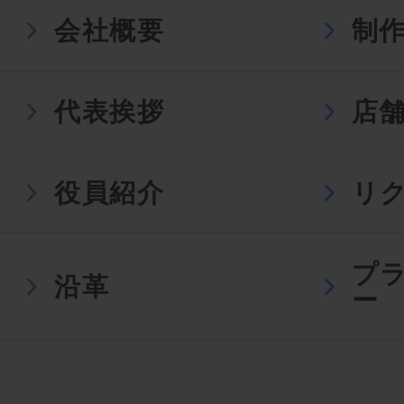
会社概要
制
代表挨拶
店
役員紹介
リ
プ
沿革
ー