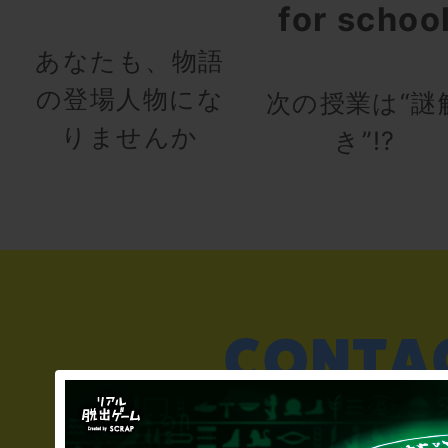
for schoo
あなたも、物語
の登場人物にな
次の授業は“謎
りませんか
き”!?