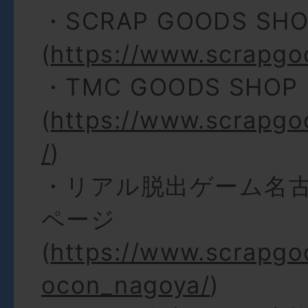
・SCRAP GOODS SH
(
https://www.scrapgo
・TMC GOODS SHOP
(
https://www.scrapgo
/
)
・リアル脱出ゲーム名
ページ
(
https://www.scrapgo
ocon_nagoya/
)