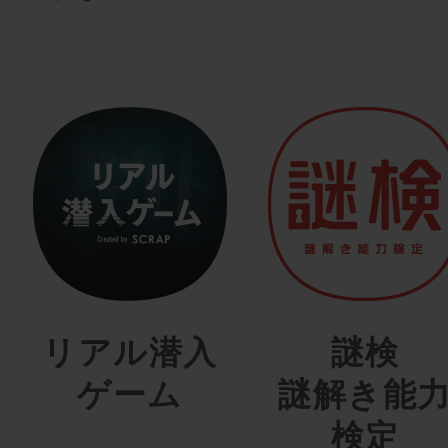
リアル潜入
謎検
ゲーム
謎解き能
検定