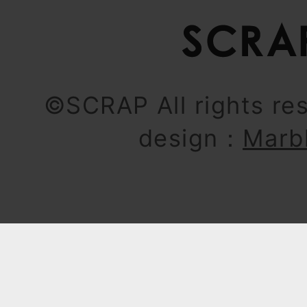
©SCRAP All rights re
design：
Marb