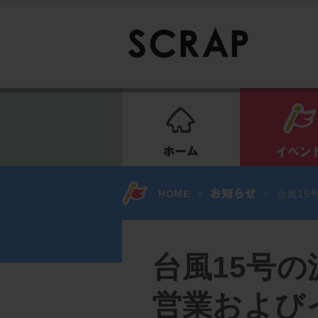
ホーム
HOME
>
>
台風15
台風15号
営業および