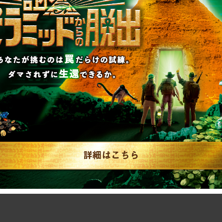
リキュ
【2026年7月】告知解
リ…
禁された新作一…
RAP
2026.07.31
SCRAP
#告知解禁された新作一覧