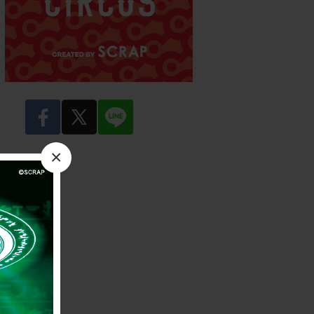
facebook
twitter
LINE
×