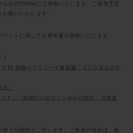
ム公式Twitterにて発表いたします。ご参加予定
をお願いいたします。
イベントに関しても通常通り開催いたします。
ント
ジラ 対 熱海ベイリゾート後楽園『ゴジラ迫るホテ
脱出』
偵コナン『追憶のハロウィンからの脱出』北海道
が伴う可能性がございます。ご参加の場合は、最