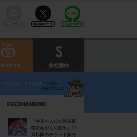
mail
twitter
Line@
せ
SCRAPch.
会社案内
日(木) 20:00更新】
『赤見かるびの渋谷侵
略計画からの脱出』10
月以降のチケット販売