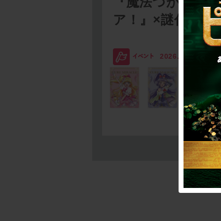
『魔法つかいプ
ア！』×謎付きク
2026.08.03
SC