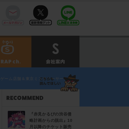
mail
twitter
Line@
せ
SCRAPch.
会社案内
出ゲーム店舗＆東京ミステリーサーカスで
『赤見かるびの渋谷侵
略計画からの脱出』10
月以降のチケット販売