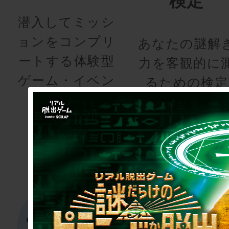
検定
潜入してミッシ
ョンをコンプリ
あなたの謎解
ートする体験型
力を客観的に
ゲーム・イベン
るための検定
ト