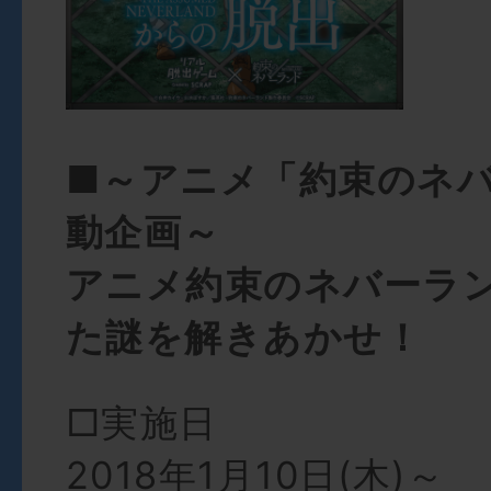
■～アニメ「約束のネ
動企画～
アニメ約束のネバーラ
た謎を解きあかせ！
□実施日
2018年1月10日(木)～