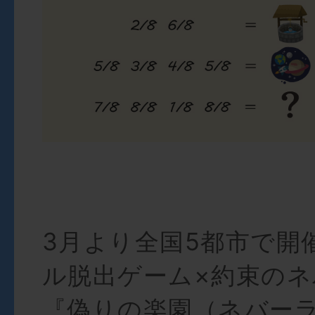
3月より全国5都市で開
ル脱出ゲーム×約束の
『偽りの楽園（ネバー