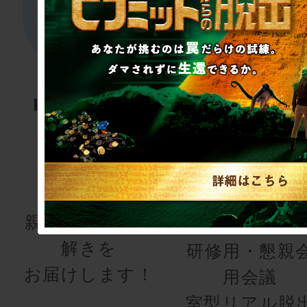
リアル脱出
リアル脱
ゲーム
ゲーム
for kids
研修・懇
会
親子で楽しむ謎
解きを
研修用・懇親
お届けします！
用会議
室型リアル脱