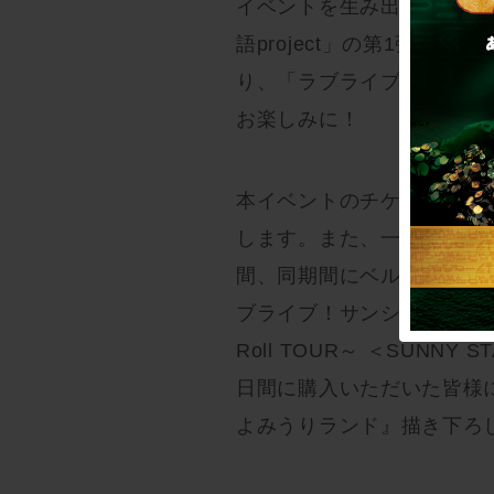
イベントを生み出してきたS
語project」の第1弾で
り、「ラブライブ！サンシャ
お楽しみに！
本イベントのチケットは、20
します。また、一般販売に先駆
間、同期間にベルーナドー
ブライブ！サンシャイン!! Aqours
Roll TOUR～ ＜SUN
日間に購入いただいた皆様には
よみうりランド』描き下ろ