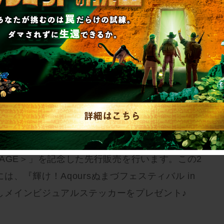
CRAPがお届けする、新ブランド「体験する物
す。実際の空間で、参加者自身が物語の登場人物とな
イン!!」の世界をロールプレイングする体験を
22年3月19日(土)0:00より一般販売を開始いた
けて、2022年3月5日(土)〜3月6日(日)の2日
ム(旧：メットライフドーム)にて開催される「ラ
 6th LoveLive! ～KU-RU-KU-RU Rock ‘n’
NY STAGE＞」を記念した先行販売を行います。この2
、『輝け！Aqoursぬまづフェスティバル in
しメインビジュアルステッカーをプレゼント♪