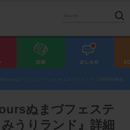
イベント
記事
お知ら
Aqoursぬまづフェスティバル in よみうりランド』詳細情報解禁！
oursぬまづフェステ
 よみうりランド』詳細