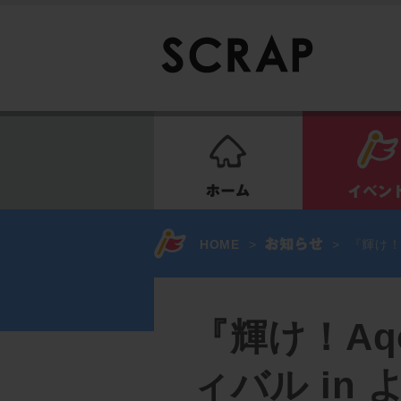
ホーム
HOME
>
>
『輝け！
『輝け！Aq
ィバル in