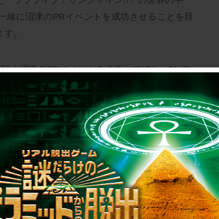
「ラブライブ！サンシャイン!!」の世界の中
sと一緒に沼津のPRイベントを成功させることを目
ます。
京で行う沼津のPRイベントを企画してほしい”と依
始まります。東京・よみうりランドで、沼津への
ティバルを企画するAqours。プレイヤーはその
ベントでは、想定約180分のイベント所要時間の
りを手伝う”助っ人さん”としてAqoursのメン
し、後半1時間では、フェス参加者となり実際に
体験することができます。
出ゲーム」をはじめとする多くの体験型ゲーム・