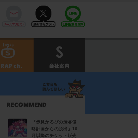
mail
twitter
Line@
せ
SCRAPch.
会社案内
『赤見かるびの渋谷侵
略計画からの脱出』10
月以降のチケット販売