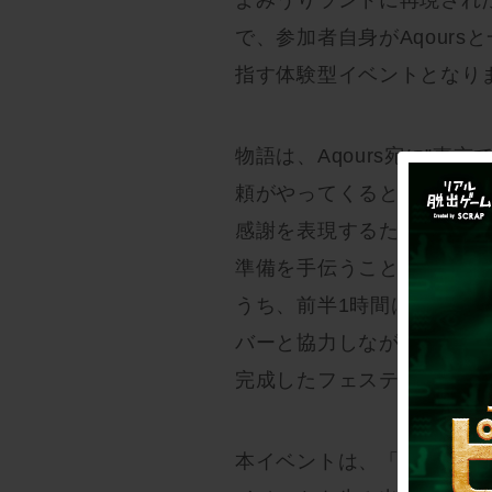
よみうりランドに再現された
で、参加者自身がAqour
指す体験型イベントとなり
物語は、Aqours宛に”東
頼がやってくるところから
感謝を表現するためのフェス
準備を手伝うことに。本イ
うち、前半1時間はフェスづく
バーと協力しながら準備を
完成したフェスティバルを
本イベントは、「リアル脱