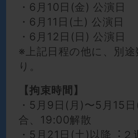
・6⽉10⽇(⾦) 公演⽇
・6⽉11⽇(⼟) 公演⽇
・6⽉12⽇(⽇) 公演⽇
※上記⽇程の他に、別途
り。
【拘束時間】
・5⽉9⽇(⽉)〜5⽉15⽇
合、19:00解散
・5⽉21⽇(⼟)以降︓