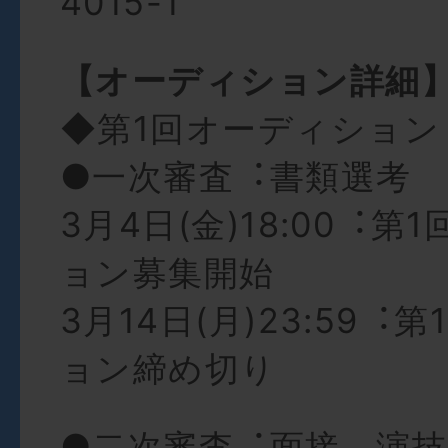
4015-1
【オーディション詳細
◆第1回オーディション
●⼀次審査︓書類選考
3⽉4⽇(⾦)18:00︓第
ョン募集開始
3⽉14⽇(⽉)23:59︓
ョン締め切り
●⼆次審査︓⾯接、演技