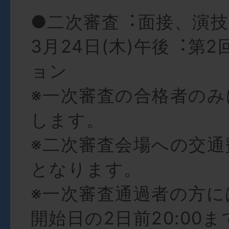
●⼆次審査︓⾯接、演技
3⽉24⽇(⽊)午後︓第
ョン
※⼀次審査の合格者のみ
します。
※⼆次審査会場への交通
となります。
※⼀次審査通過者の⽅に
開始⽇の2⽇前20:00