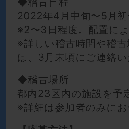
◆稽古⽇程
2022年4⽉中旬〜5⽉
※2〜3⽇程度。配置に
※詳しい稽古時間や稽古
は、3⽉末頃にご連絡い
◆稽古場所
都内23区内の施設を予
※詳細は参加者のみに