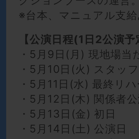
クションブースの運営
※台本、マニュアル⽀給
【公演⽇程(1⽇2公演予
・5⽉9⽇(⽉) 現地場当
・5⽉10⽇(⽕) スタ
・5⽉11⽇(⽔) 最終リ
・5⽉12⽇(⽊) 関係者
・5⽉13⽇(⾦) 初⽇
・5⽉14⽇(⼟) 公演⽇