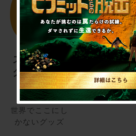
スクラップ
SCRAP
グッズショ
出版
ップ
謎専門出版社
世界でここにし
かないグッズ