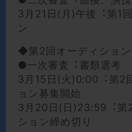
3⽉21⽇(⽉)午後︓第
ン
◆第2回オーディション
●⼀次審査︓書類選考
3⽉15⽇(⽕)0:00︓
ョン募集開始
3⽉20⽇(⽇)23:59︓
ション締め切り