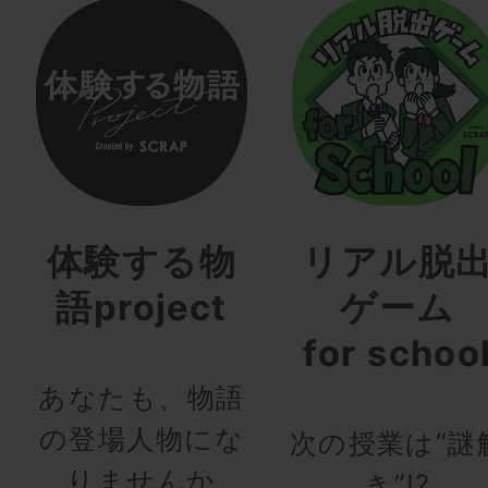
体験する物
リアル脱
語project
ゲーム
for schoo
あなたも、物語
の登場人物にな
次の授業は“謎
りませんか
き”!?