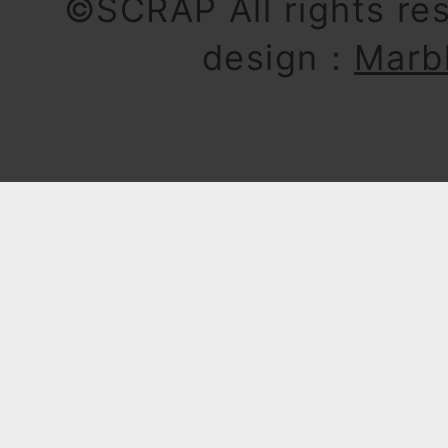
©SCRAP All rights re
design：
Marb