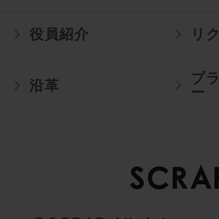
役員紹介
リ
プ
沿革
ー