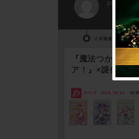
SCRAP
『魔法つかいプ
ア！』×謎付きク
2026.08.03
SC