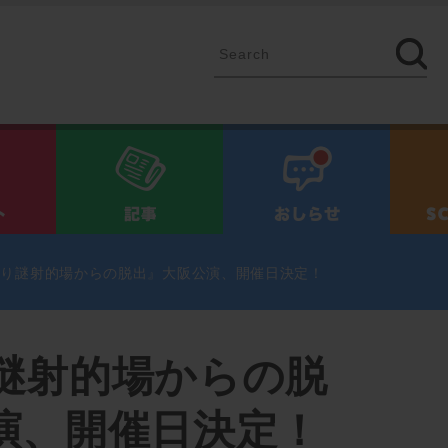
イベント
記事
お知ら
くり謎射的場からの脱出』大阪公演、開催日決定！
謎射的場からの脱
演、開催日決定！