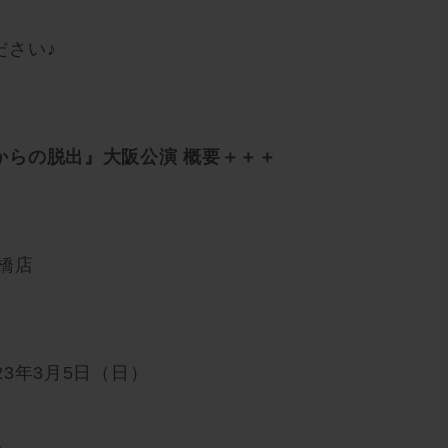
ださい♪
からの脱出』大阪公演 概要＋＋＋
橋店
023年3月5日（日）
ル