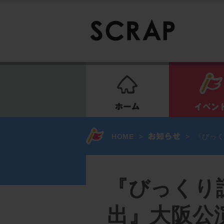
ホーム
HOME
>
>
『びっ
『びっくり
出』大阪公