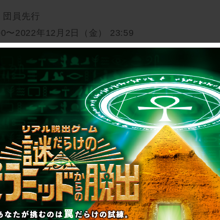
）団員先行
0〜2022年12月2日（金） 23:59
0〜
の脱出』特設サイト：
i_shateki/