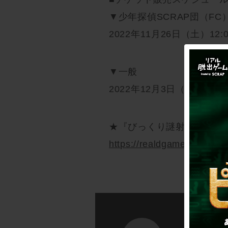
▼少年探偵SCRAP団（FC
2022年11月26日（土）12:0
▼一般
2022年12月3日（土） 12:0
★『びっくり謎射的場から
https://realdgame.jp/bikkur