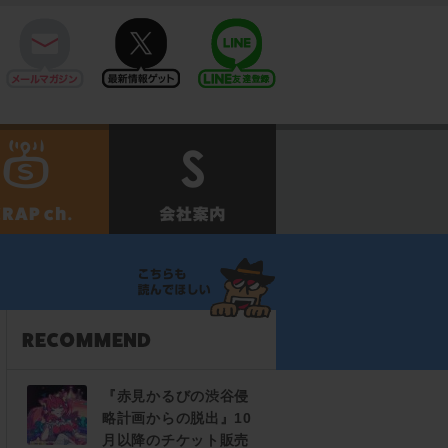
mail
twitter
Line@
せ
SCRAPch.
会社案内
『赤見かるびの渋谷侵
略計画からの脱出』10
月以降のチケット販売