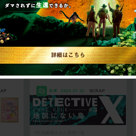
リキュ
【2026年7月】告知解
リ…
禁された新作一…
RAP
2026.07.31
SCRAP
#告知解禁された新作一覧