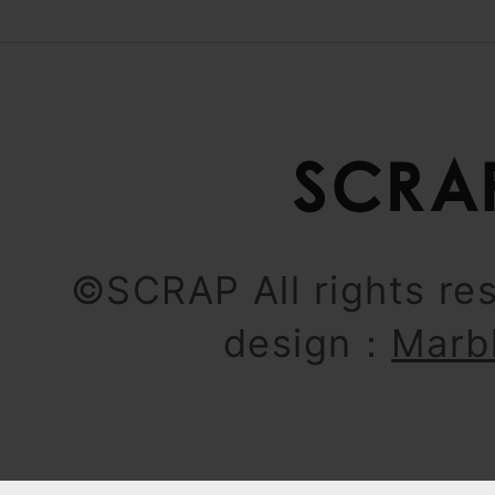
©SCRAP All rights re
design：
Marb